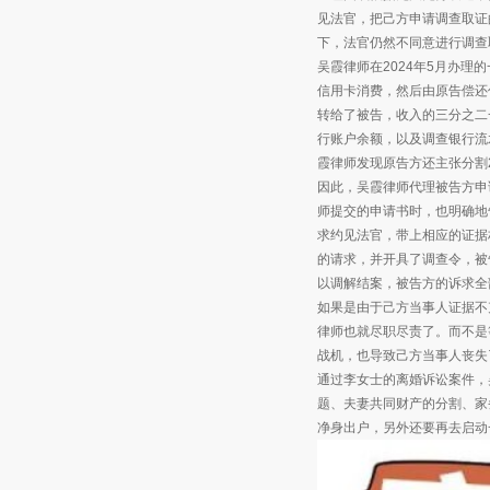
见法官，把己方申请调查取证
下，法官仍然不同意进行调查
吴霞律师在2024年5月办
信用卡消费，然后由原告偿还
转给了被告，收入的三分之二
行账户余额，以及调查银行流
霞律师发现原告方还主张分割2
因此，吴霞律师代理被告方申
师提交的申请书时，也明确地
求约见法官，带上相应的证据
的请求，并开具了调查令，被
以调解结案，被告方的诉求全
如果是由于己方当事人证据不
律师也就尽职尽责了。而不是
战机，也导致己方当事人丧失
通过李女士的离婚诉讼案件，
题、夫妻共同财产的分割、家
净身出户，另外还要再去启动