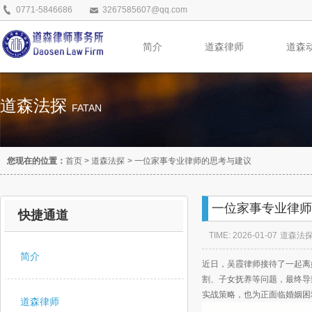
0771-5846686
3267585607@qq.com
简介
道森律师
道森
道森法探
FATAN
您现在的位置：
首页
>
道森法探
>
一位家事专业律师的思考与建议
一位家事专业律师
快捷通道
TIME: 2026-01-07
道森法
简介
近日，吴霞律师接待了一起离
割、子女抚养等问题，最终导
实战策略，也为正面临婚姻困
道森律师