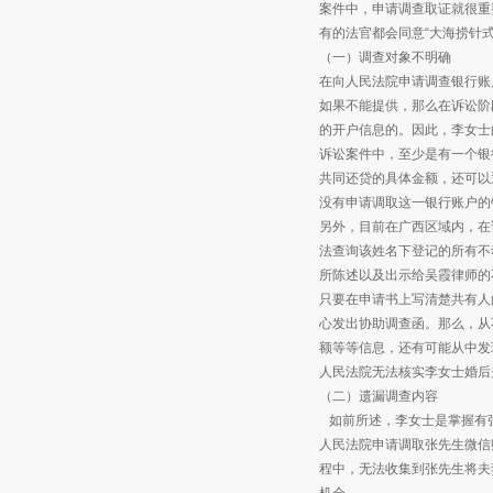
案件中，申请调查取证就很重
有的法官都会同意“大海捞针
（一）调查对象不明确
在向人民法院申请调查银行账
如果不能提供，那么在诉讼阶
的开户信息的。因此，李女士
诉讼案件中，至少是有一个银
共同还贷的具体金额，还可以
没有申请调取这一银行账户的
另外，目前在广西区域内，在
法查询该姓名下登记的所有不
所陈述以及出示给吴霞律师的
只要在申请书上写清楚共有人
心发出协助调查函。那么，从
额等等信息，还有可能从中发
人民法院无法核实李女士婚后
（二）遗漏调查内容
如前所述，李女士是掌握有
人民法院申请调取张先生微信
程中，无法收集到张先生将夫