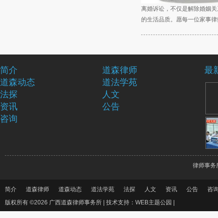
离婚诉讼，不仅是解除婚姻关
的生活品质。愿每一位家事律
简介
道森律师
最
道森动态
道法学苑
法探
人文
资讯
公告
咨询
律师事务
简介
道森律师
道森动态
道法学苑
法探
人文
资讯
公告
咨
版权所有 ©2026 广西道森律师事务所 |
技术支持：WEB主题公园
|