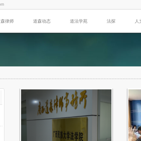
om
道森律师
道森动态
道法学苑
法探
人