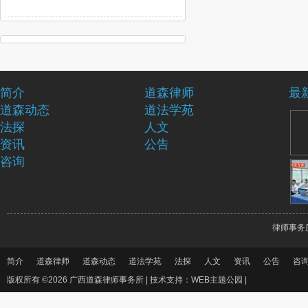
简介
道森律师
最
道森动态
道法学苑
法探
人文
资讯
公告
咨询
律师事务
简介
道森律师
道森动态
道法学苑
法探
人文
资讯
公告
咨
版权所有 ©2026 广西道森律师事务所 |
技术支持：WEB主题公园
|