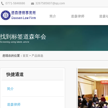
0771-5846686
3267585607@qq.com
简介
道森律师
道森
找到标签道森年会
Screening using labels article
您现在的位置：
首页
>
产品筛选
快捷通道
简介
道森律师