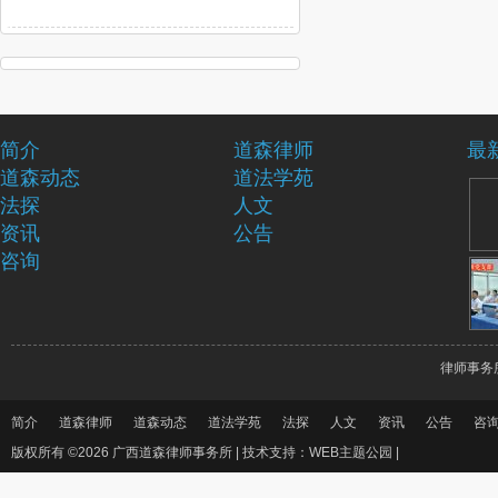
简介
道森律师
最
道森动态
道法学苑
法探
人文
资讯
公告
咨询
律师事务
简介
道森律师
道森动态
道法学苑
法探
人文
资讯
公告
咨
版权所有 ©2026 广西道森律师事务所 |
技术支持：WEB主题公园
|