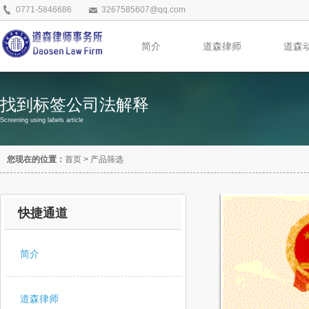
0771-5846686
3267585607@qq.com
简介
道森律师
道森
找到标签公司法解释
Screening using labels article
您现在的位置：
首页
>
产品筛选
快捷通道
简介
道森律师