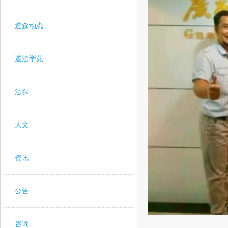
道森动态
道法学苑
法探
人文
资讯
公告
咨询