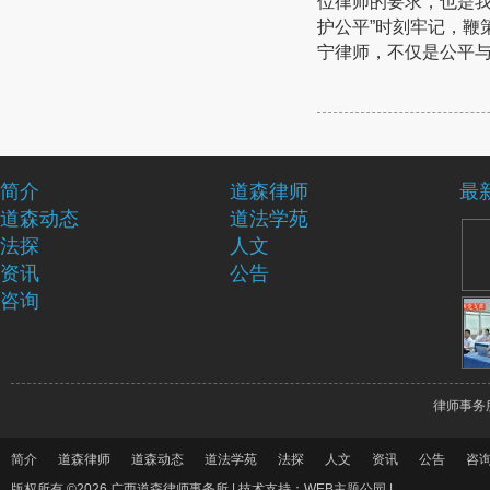
位律师的要求，也是我
护公平”时刻牢记，鞭
宁律师
，不仅是公平
简介
道森律师
最
道森动态
道法学苑
法探
人文
资讯
公告
咨询
律师事务
简介
道森律师
道森动态
道法学苑
法探
人文
资讯
公告
咨
版权所有 ©2026 广西道森律师事务所 |
技术支持：WEB主题公园
|