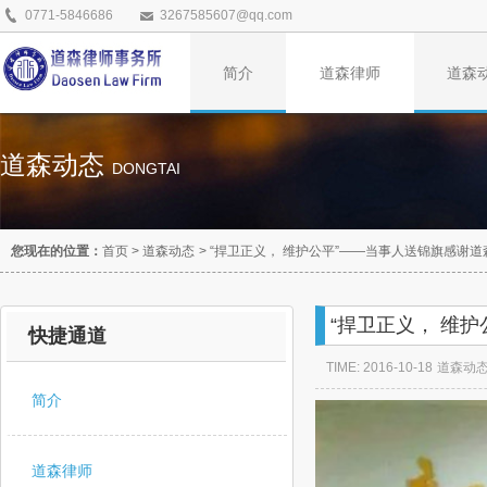
0771-5846686
3267585607@qq.com
简介
道森律师
道森
道森动态
DONGTAI
您现在的位置：
首页
>
道森动态
>
“捍卫正义， 维护公平”——当事人送锦旗感谢
“捍卫正义， 维
快捷通道
TIME: 2016-10-18
道森动
简介
道森律师