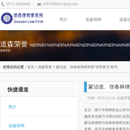
0771-5846686
3267585607@qq.com
简介
道森律师
道森
道森荣誉
%E9%81%93%E6%A3%AE%E8%8D%A3%E8%AA%8
道森荣誉
您现在的位置：
首页
>
道森荣誉
>
蒙治逵、张春林律师荣获“优秀委员”称号
蒙治逵、张春林律
快捷通道
TIME: 2025-12-02
道森荣
简介
近日，南宁市律师协会公布2
越的专业能力与突出的行业贡献
蒙治逵律师与张春林律师在执
道森律师
发展、提升法律服务质量等方