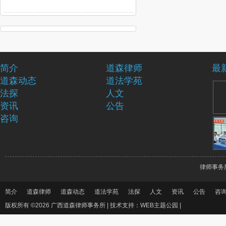
简介
道森律师
最
道森动态
道法学苑
法探
人文
资讯
公告
咨询
律师事务
简介
道森律师
道森动态
道法学苑
法探
人文
资讯
公告
咨
版权所有 ©2026 广西道森律师事务所 |
技术支持：WEB主题公园
|