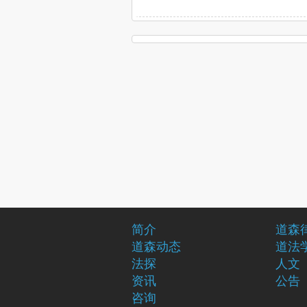
简介
道森
道森动态
道法
法探
人文
资讯
公告
咨询