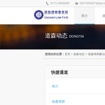
0771-5846686
3267585607@qq.c
简介
道森动态
DONGTAI
您现在的位置：
首页
>
道森动态
>
道森律师蒙治
快捷通道
简介
道森律师