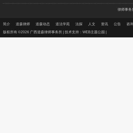
律师事务
简介
道森律师
道森动态
道法学苑
法探
人文
资讯
公告
咨
版权所有 ©2026 广西道森律师事务所 |
技术支持：WEB主题公园
|