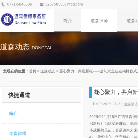
0771-5846686
3267585607@qq.com
简介
道森律师
道森
道森动态
DONGTAI
您现在的位置：
首页
>
道森动态
>
凝心聚力，共启新程——唐礼武主任在揭牌仪式
凝心聚力，共启新
快捷通道
TIME: 2025-11-21
道森动
简介
2025年11月18日广西
启新程》为题发表讲话。他深情
斗成果的见证，更是迈向未来
道森律师
心、满怀信心、坚守恒心，共