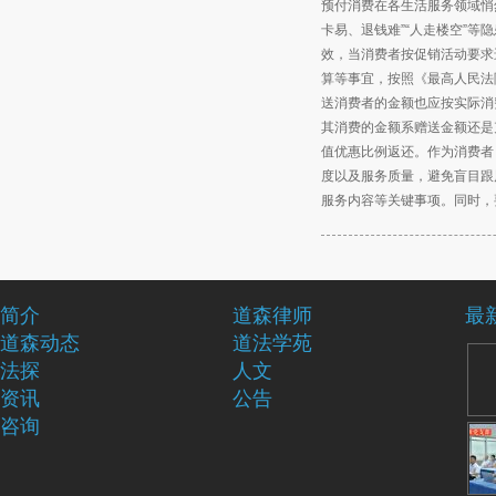
预付消费在各生活服务领域悄
卡易、退钱难”“人走楼空”
效，当消费者按促销活动要求
算等事宜，按照《最高人民法
送消费者的金额也应按实际消
其消费的金额系赠送金额还是
值优惠比例返还。作为消费者
度以及服务质量，避免盲目跟
服务内容等关键事项。同时，
简介
道森律师
最
道森动态
道法学苑
法探
人文
资讯
公告
咨询