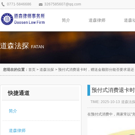
0771-5846686
3267585607@qq.com
简介
道森律师
道森
道森法探
FATAN
您现在的位置：
首页
>
道森法探
>
预付式消费退卡时，赠送金额部分能否要求退还
预付式消费退卡时
快捷通道
TIME: 2025-10-13
道森法
简介
在预付式消费中，商家常以“
道森律师