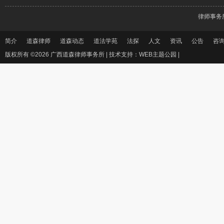
律师事务
简介
道森律师
道森动态
道法学苑
法探
人文
资讯
公告
咨
版权所有 ©2026 广西道森律师事务所 |
技术支持：WEB主题公园
|