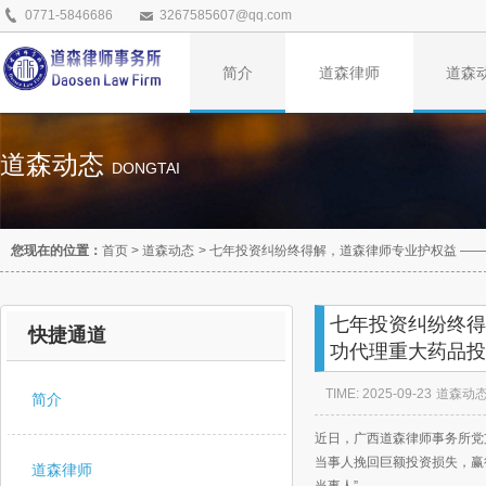
0771-5846686
3267585607@qq.com
简介
道森律师
道森
道森动态
DONGTAI
您现在的位置：
首页
>
道森动态
>
七年投资纠纷终得解，道森律师专业护权益 —
七年投资纠纷终得
快捷通道
功代理重大药品投
TIME: 2025-09-23
道森动
简介
近日，广西道森律师事务所党
当事人挽回巨额投资损失，赢
道森律师