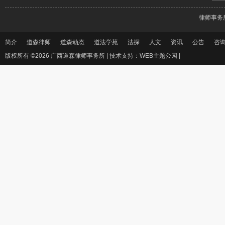
律师事务
简介
道森律师
道森动态
道法学苑
法探
人文
资讯
公告
咨
版权所有 ©2026 广西道森律师事务所 |
技术支持：WEB主题公园
|