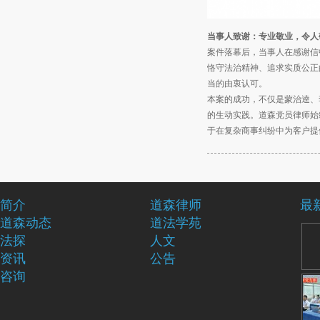
当事人致谢：专业敬业，令人
案件落幕后，当事人在感谢信
恪守法治精神、追求实质公正
当的由衷认可。
本案的成功，不仅是蒙治逵、
的生动实践。道森党员律师始
于在复杂商事纠纷中为客户提
简介
道森律师
最
道森动态
道法学苑
法探
人文
资讯
公告
咨询