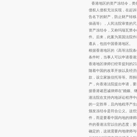
香港地区的资产冻结令，类
债权人债权无法实现，在起诉
告名下的财产，防止财产转移
保函等），人民法院审查的尺
资产冻结令，又称玛瑞瓦禁令(Mar
件。后来，此案为英国法院作
遵从，包括中国香港地区。
根据香港地区的《高等法院条
条件时，当事人可以申请香港法院
香港地区律师们经常提到的2
随着中国的改革开放以及经济
款，设立家族信托等等。而扮
产，向香港法院提出申请，要
据香港诸思诚律师在“婚姻、
港法院在支持内地诉讼程序中
的一定胜率，且内地程序产生
颁发冻结令是符合公义。这些
件，而是要看中国内地的律师
件的香港法官以往的态度；要
确定的，这就需要内地律师与