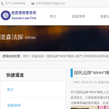
0771-5846686
3267585607@qq.com
简介
道森律师
道森
道森法探
FATAN
您现在的位置：
首页
>
道森法探
>
国民品牌“WHH”继承人财产之争背后的法律问题
国民品牌“WHH
快捷通道
TIME: 2025-07-23
道森法
简介
关于国民品牌“WHH”继承
是否设立，三原告能否通过Z
法典继承编的相关规定，以及
道森律师