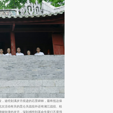
发，途经刻满岁月痕迹的石景碑林，最终抵达保
此次活动有关的昆仑关战役外还有湘江战役、桂
硝烟弥漫的岁月，深刻感悟到革命先辈们不畏强