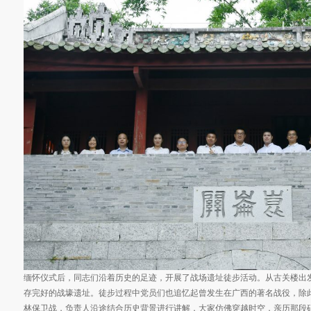
缅怀仪式后，同志们沿着历史的足迹，开展了战场遗址徒步活动。从古关楼出
存完好的战壕遗址。徒步过程中党员们也追忆起曾发生在广西的著名战役，除
林保卫战，负责人沿途结合历史背景进行讲解，大家仿佛穿越时空，亲历那段