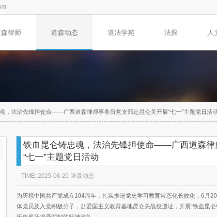
om
道森律师
道森动态
道法学苑
法探
人
魂，法治先锋担使命——广西道森律师事务所党支部赴昆仑关开展“七一”主题党日活
铁血昆仑铸忠魂，法治先锋担使命——广西道森律
“七一”主题党日活动
TIME: 2025-06-20
道森动态
为庆祝中国共产党成立104周年，扎实推进党史学习教育常态化长效化，6月2
体党员及入党积极分子，赴爱国主义教育基地昆仑关战役遗址，开展“铁血昆仑