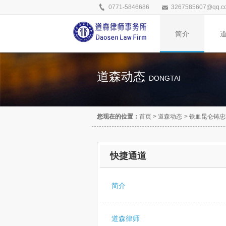
0771-5846686
3267585607@qq.c
简介
道森动态
DONGTAI
您现在的位置：
首页
>
道森动态
>
铁血昆仑铸忠
快捷通道
简介
道森律师