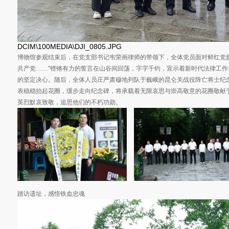
DCIM\100MEDIA\DJI_0805.JPG
博物馆参观结束后，在党支部书记韦荣画律师的带领下，全体党员面对鲜红党
共产党……”铿锵有力的誓言在山谷间回荡，字字千钧，宣示着新时代法律工
的坚定决心。随后，全体人员庄严肃穆地列队于巍峨的昆仑关战役阵亡将士纪
表稳稳抬起花圈，缓步走向纪念碑，将承载着无限哀思与崇高敬意的花圈敬献
英烈默哀致敬，追思他们的不朽功勋。
踏访遗址，感悟铁血忠魂