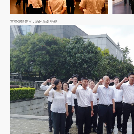
重温铿锵誓言，缅怀革命英烈