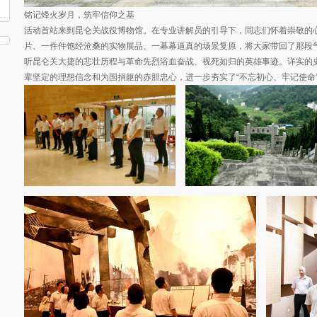
铭记烽火岁月，筑牢信仰之基
活动首站来到昆仑关战役博物馆。在专业讲解员的引导下，同志们怀着崇敬的
片、一件件饱经沧桑的实物展品、一幕幕逼真的场景复原，将大家带回了那段
听昆仑关大捷的悲壮历程与革命先烈浴血奋战、视死如归的英雄事迹。详实的
辈坚定的理想信念和为国捐躯的赤胆忠心，进一步夯实了“不忘初心、牢记使命