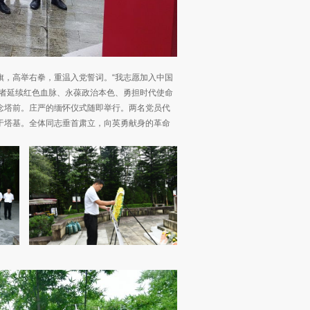
旗，高举右拳，重温入党誓词。“我志愿加入中国
作者延续红色血脉、永葆政治本色、勇担时代使命
念塔前。庄严的缅怀仪式随即举行。两名党员代
于塔基。全体同志垂首肃立，向英勇献身的革命