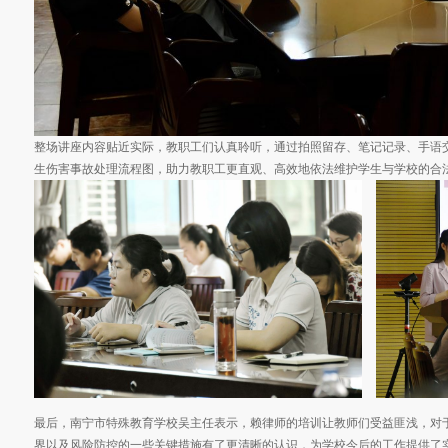
整场讲座内容贴近实际，教职工们认真聆听，通过拍照留存、笔记记录、手语
生伤害事故处理流程图，助力教职工更直观、高效地依法维护学生与学校的合
最后，南宁市特殊教育学校吴主任表示，赖律师的培训让教师们受益匪浅，对
界以及风险防控的一些关键措施有了更清晰的认识，为学校今后的工作提供了