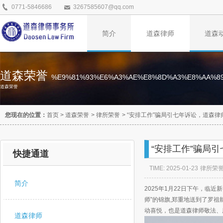
0771-5846686
3267585607@qq.com
简介
道森律师
道森
道森荣誉
%E9%81%93%E6%A3%AE%E8%8D%A3%E8%AA%8
道森荣誉
您现在的位置：
首页
>
道森荣誉
>
律所荣誉
>
“安排工作”骗局引七年诉讼，道森
“安排工作”骗局
快捷通道
TIME: 2025-01-23
律所荣
简介
2025年1月22日下午，临
师”的锦旗,郑重地送到了罗
动喜悦，也是道森律师敬法、
道森律师