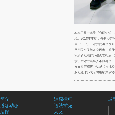
本案的是一起委托合同纠纷，2
境。2018年年初，当事人
重审一审、二审法院再次发回
及刑民交叉等复杂因素，并且
我所罗祖能律师接受委托后，
求。后对方当事人不服再次上
方在执行程序中达成《执行和
罗祖能律师表示将继续秉承“
简介
道森律师
最
道森动态
道法学苑
法探
人文