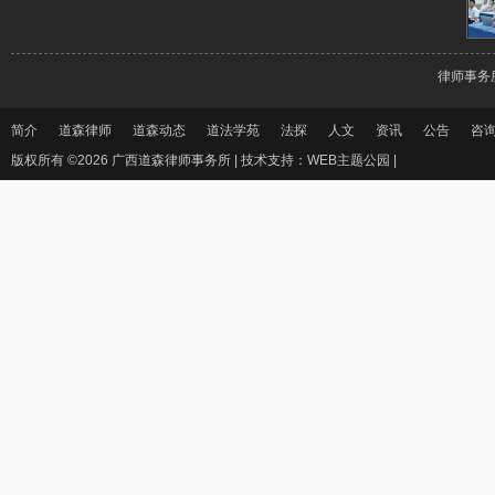
律师事务
简介
道森律师
道森动态
道法学苑
法探
人文
资讯
公告
咨
版权所有 ©2026 广西道森律师事务所 |
技术支持：WEB主题公园
|