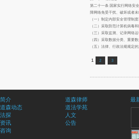
第二十一条 国家实行网络安
障网络免受干扰、破坏或者未
（一）制定内部安全管理制度
（二）采取防范计算机病毒和
（三）采取监测、记录网络运
（四）采取数据分类、重要数
（五）法律、行政法规规定的
1
2
3
简介
道森律师
最
道森动态
道法学苑
法探
人文
资讯
公告
咨询