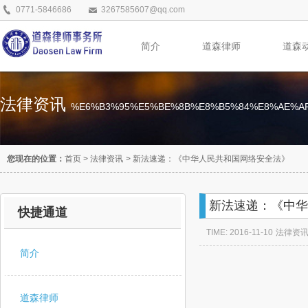
0771-5846686
3267585607@qq.com
简介
道森律师
道森
法律资讯
%E6%B3%95%E5%BE%8B%E8%B5%84%E8%AE%A
您现在的位置：
首页
>
法律资讯
>
新法速递：《中华人民共和国网络安全法》
新法速递：《中华
快捷通道
TIME: 2016-11-10
法律资
简介
道森律师