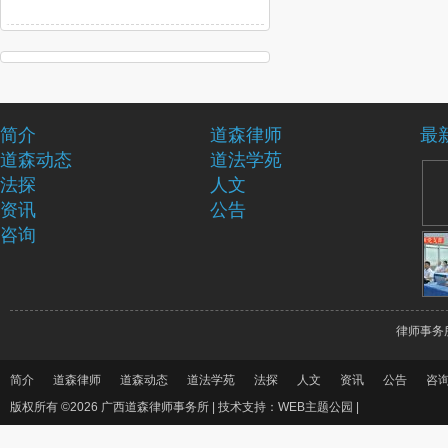
简介
道森律师
最
道森动态
道法学苑
法探
人文
资讯
公告
咨询
律师事务
简介
道森律师
道森动态
道法学苑
法探
人文
资讯
公告
咨
版权所有 ©2026 广西道森律师事务所 |
技术支持：WEB主题公园
|