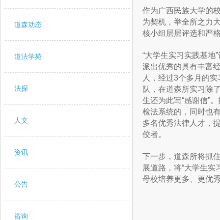
作为广西民族大学的校
为契机，举全所之力大
道森动态
核小组层层评选和严格
“大学生实习实践基地
道法学苑
派出优秀的具有丰富经
人，经过3个多月的
法探
队，在道森所实习除
生还为此写“感谢信”
检法系统的，同时也有
人文
多名优秀法律人才，
佼者。
资讯
下一步，道森所将抓住
展道路，将“大学生实
母校培养更多、更优
公告
咨询