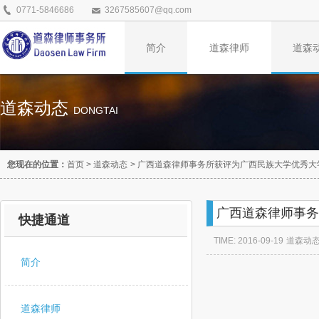
0771-5846686
3267585607@qq.com
简介
道森律师
道森
道森动态
DONGTAI
您现在的位置：
首页
>
道森动态
>
广西道森律师事务所获评为广西民族大学优秀大
广西道森律师事务
快捷通道
TIME: 2016-09-19
道森动
简介
道森律师