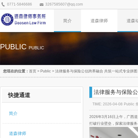
0771-5846686
3267585607@qq.com
简介
道森律师
道森
PUBLIC
PUBLIC
您现在的位置：
首页
>
Public
>
法律服务与保险公估跨界融合 共筑一站式专业拼图
法律服务与保险公
快捷通道
TIME: 2026-04-08
Public
简介
2026年3月16日上午，
打破行业壁垒，探索法律服务
道森律师