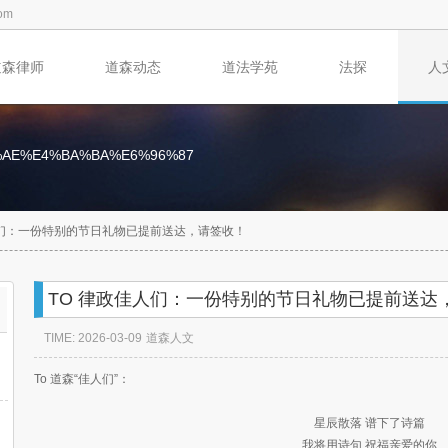
om
道森律师
道森动态
道法学苑
法探
人
%AE%E4%BA%BA%E6%96%87
人们：一份特别的节日礼物已提前送达，请签收！
TO 律政佳人们：一份特别的节日礼物已提前送达
TIME: 2026-03-09
道森人文
To 道森“佳人们”：
星辰散落 谱下了诗篇
我将用诗句 祝福亲爱的你