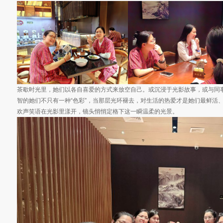
茶歇时光里，她们以各自喜爱的方式来放空自己。或沉浸于光影故事，或与同
智的她们不只有一种“色彩”，当那层光环褪去，对生活的热爱才是她们最鲜活
欢声笑语在光影里漾开，镜头悄悄定格下这一瞬温柔的光景。