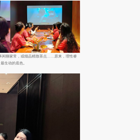
事闲聊家常，或细品精致茶点……原来，理性睿
、最生动的底色。