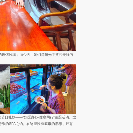
的铿锵玫瑰；而今天，她们是阳光下笑容美好的
节日礼物——“舒缓身心·健康同行”主题活动。放
缓的SPA之约。在这里没有庭审的肃穆，只有