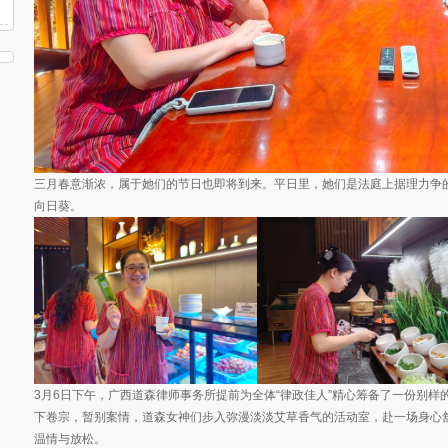
三月春意渐浓，属于她们的节日也即将到来。平日里，她们是法庭上据理力争
向日葵。
3月6日下午，广西道森律师事务所提前为全体“律政佳人”精心筹备了一份别样的
下卷宗，暂别案情，道森女神们步入弥漫淡淡艾草香气的活动室，赴一场身心舒
温情与放松。