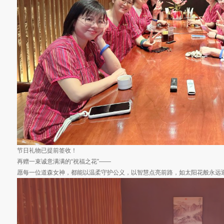
节日礼物已提前签收！
再赠一束诚意满满的“祝福之花”——
愿每一位道森女神，都能以温柔守护公义，以智慧点亮前路，如太阳花般永远