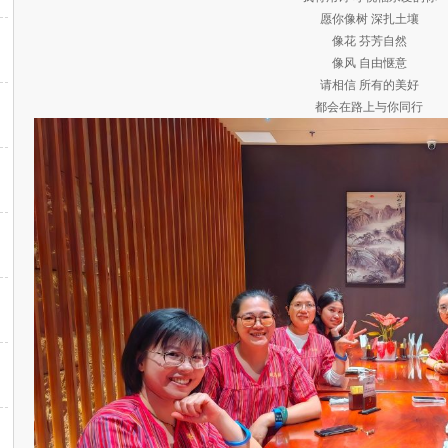
愿你像树 深扎土壤
像花 芬芳自然
像风 自由惬意
请相信 所有的美好
都会在路上与你同行