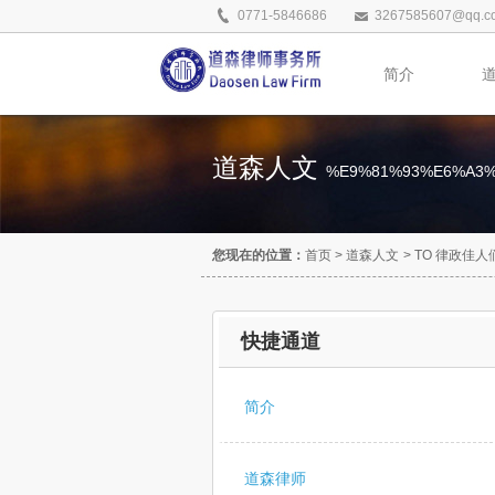
0771-5846686
3267585607@qq.c
简介
道森人文
%E9%81%93%E6%A3
您现在的位置：
首页
>
道森人文
>
TO 律政佳
快捷通道
简介
道森律师