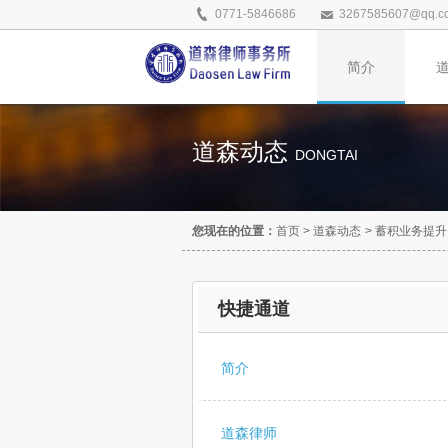
0771-5846686
3267585607@qq.c
简介
道森动态
DONGTAI
您现在的位置：
首页
>
道森动态
>
蓄积业务提升
快捷通道
简介
道森律师