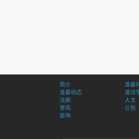
简介
道森
道森动态
道法
法探
人文
资讯
公告
咨询