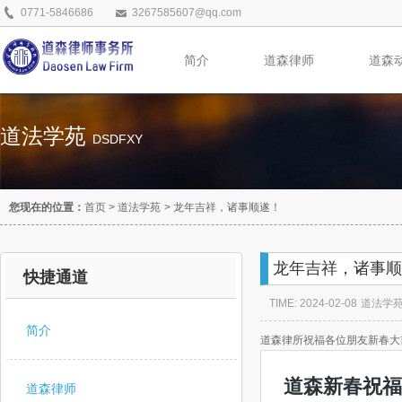
0771-5846686
3267585607@qq.com
简介
道森律师
道森
道法学苑
DSDFXY
您现在的位置：
首页
>
道法学苑
>
龙年吉祥，诸事顺遂！
龙年吉祥，诸事顺
快捷通道
TIME: 2024-02-08
道法学
简介
道森律所祝福各位朋友新春大
道森律师