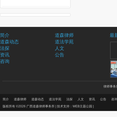
简介
道森律师
最
道森动态
道法学苑
法探
人文
资讯
公告
咨询
律师事务
简介
道森律师
道森动态
道法学苑
法探
人文
资讯
公告
咨
版权所有 ©2026 广西道森律师事务所 |
技术支持：WEB主题公园
|