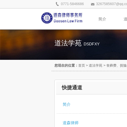
0771-5846686
3267585607@qq.c
简介
道法学苑
DSDFXY
您现在的位置：
首页
>
道法学苑
>
丧葬费、抚恤
快捷通道
简介
道森律师