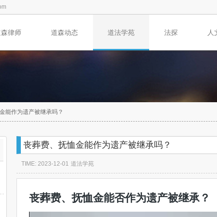
om
道森律师
道森动态
道法学苑
法探
人
金能作为遗产被继承吗？
丧葬费、抚恤金能作为遗产被继承吗？
TIME: 2023-12-01
道法学苑