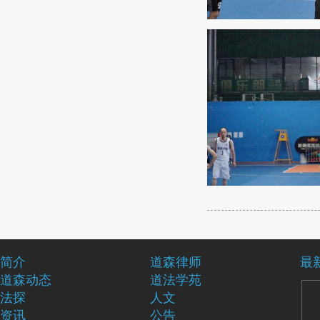
简介
道森律师
最
道森动态
道法学苑
法探
人文
资讯
公告