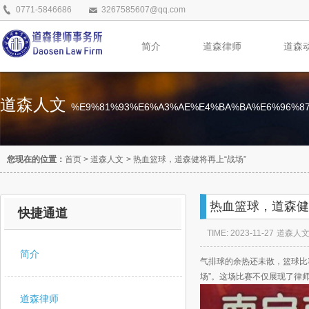
0771-5846686
3267585607@qq.com
简介
道森律师
道森
道森人文
%E9%81%93%E6%A3%AE%E4%BA%BA%E6%96%8
您现在的位置：
首页
>
道森人文
>
热血篮球，道森健将再上“战场”
热血篮球，道森健
快捷通道
TIME: 2023-11-27
道森人
简介
气排球的余热还未散，篮球比
场”。这场比赛不仅展现了律
道森律师