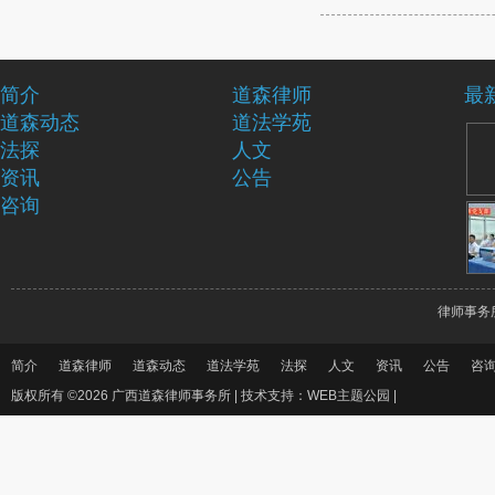
简介
道森律师
最
道森动态
道法学苑
法探
人文
资讯
公告
咨询
律师事务
简介
道森律师
道森动态
道法学苑
法探
人文
资讯
公告
咨
版权所有 ©2026 广西道森律师事务所 |
技术支持：WEB主题公园
|