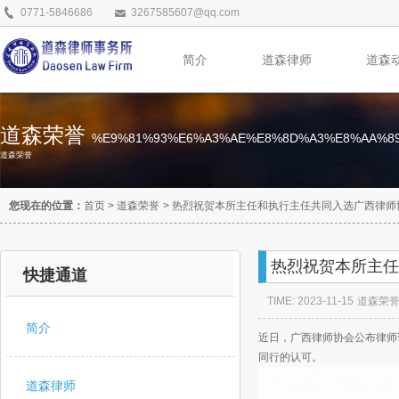
0771-5846686
3267585607@qq.com
简介
道森律师
道森
道森荣誉
%E9%81%93%E6%A3%AE%E8%8D%A3%E8%AA%8
道森荣誉
您现在的位置：
首页
>
道森荣誉
>
热烈祝贺本所主任和执行主任共同入选广西律师
热烈祝贺本所主任
快捷通道
TIME: 2023-11-15
道森荣
简介
近日，广西律师协会公布律师
同行的认可。
道森律师