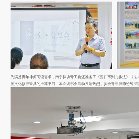
为满足青年律师阅读需求，南宁律协青工委还准备了《要件审判九步法》《法
德文化修养皆具的推荐书目。本次读书会活动反响热烈，参会青年律师纷纷展