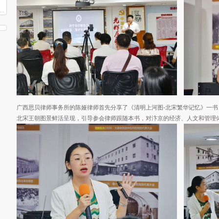
广西思贝律师事务所的陈娅律师首先分享了《清明上河图-北宋繁华记忆》一
北宋王朝图景鲜活呈现，引导参会律师跟随本书，对汴京的经济、人文和管理