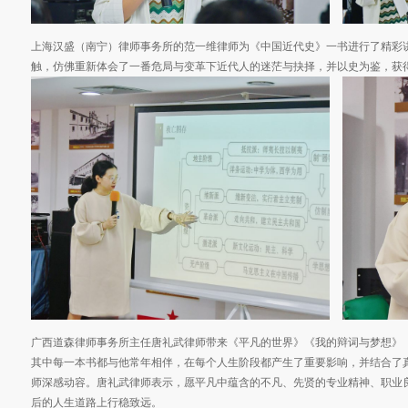
上海汉盛（南宁）律师事务所的范一维律师为《中国近代史》一书进行了精彩
触，仿佛重新体会了一番危局与变革下近代人的迷茫与抉择，并以史为鉴，获
广西道森律师事务所主任唐礼武律师带来《平凡的世界》《我的辩词与梦想》
其中每一本书都与他常年相伴，在每个人生阶段都产生了重要影响，并结合了
师深感动容。唐礼武律师表示，愿平凡中蕴含的不凡、先贤的专业精神、职业
后的人生道路上行稳致远。