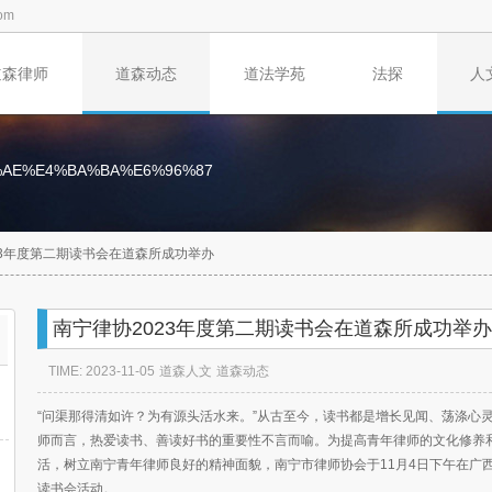
om
道森律师
道森动态
道法学苑
法探
人
%AE%E4%BA%BA%E6%96%87
23年度第二期读书会在道森所成功举办
南宁律协2023年度第二期读书会在道森所成功举办
TIME: 2023-11-05
道森人文
道森动态
“问渠那得清如许？为有源头活水来。”从古至今，读书都是增长见闻、荡涤心
师而言，热爱读书、善读好书的重要性不言而喻。为提高青年律师的文化修养
活，树立南宁青年律师良好的精神面貌，南宁市律师协会于11月4日下午在广西
读书会活动。