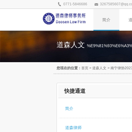
0771-5846686
3267585607@qq.c
简介
道森人文
%E9%81%93%E6%A3
您现在的位置：
首页
>
道森人文
>
南宁律协20
快捷通道
简介
道森律师