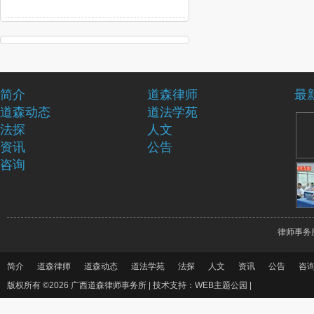
简介
道森律师
最
道森动态
道法学苑
法探
人文
资讯
公告
咨询
律师事务
简介
道森律师
道森动态
道法学苑
法探
人文
资讯
公告
咨
版权所有 ©2026 广西道森律师事务所 |
技术支持：WEB主题公园
|