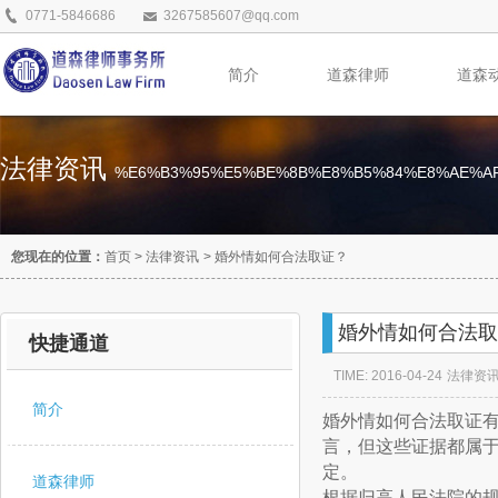
0771-5846686
3267585607@qq.com
简介
道森律师
道森
法律资讯
%E6%B3%95%E5%BE%8B%E8%B5%84%E8%AE%A
您现在的位置：
首页
>
法律资讯
>
婚外情如何合法取证？
婚外情如何合法取
快捷通道
TIME: 2016-04-24
法律资
简介
婚外情如何合法取证
言，但这些证据都属
定。
道森律师
根据归高人民法院的