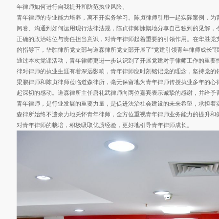
年律师如何进行自我提升和防范执业风险。
青年律师的专业能力培养，离不开实务学习。陈贞律师引用一起实际案例，为
阅卷、沟通到如何运用现行法律法规，陈贞律师慷慨地分享自己独到的见解，
正确的政治站位与责任担当意识，对青年律师起着重要的引领作用。在华胜党
的指导下，华胜律所党支部与道森律所党支部开展了“党建引领青年律师成长”
通过本次党课活动，青年律师更进一步认识到了开展党建对于律师工作的重要
律对律师的执业生涯有着深远影响，青年律师应时刻铭记党的理念，坚持党的
梁鹏律师和陈贞律师莅临道森律所，毫无保留地为青年律师传授执业多年的心
起深切的感动。道森律所主任唐礼武律师向两位嘉宾表示诚挚的感谢，并给予
青年律师，是行业发展的重要力量，是促进法治社会建设的未来希望，承担着
森律所始终不遗余力地关怀青年律师，全方位重视青年律师业务能力的提升和
对青年律师的栽培，积极吸取优质经验，更好地引导青年律师成长。