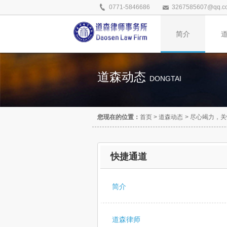
0771-5846686
3267585607@qq.c
简介
道森动态
DONGTAI
您现在的位置：
首页
>
道森动态
>
尽心竭力，关
快捷通道
简介
道森律师