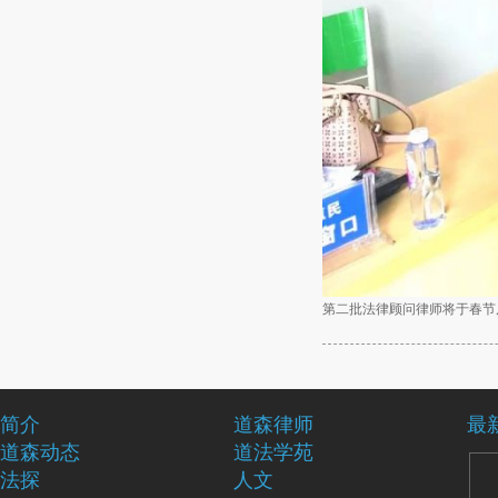
第二批法律顾问律师将于春节
简介
道森律师
最
道森动态
道法学苑
法探
人文