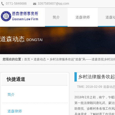
0771-5846686
3267585607@qq.com
简介
道森律师
道森
道森动态
DONGTAI
您现在的位置：
首页
>
道森动态
>
乡村法律服务吹起“道森”风——道森首批乡村法
乡村法律服务吹起
快捷通道
TIME: 2018-02-09
道森动
简介
2018年2月之初，南宁，乍
第一批法律顾问唐礼武、蒙治
助查找、诊断村务各项工作风
道森律师
具体需求，了解村委工作流程