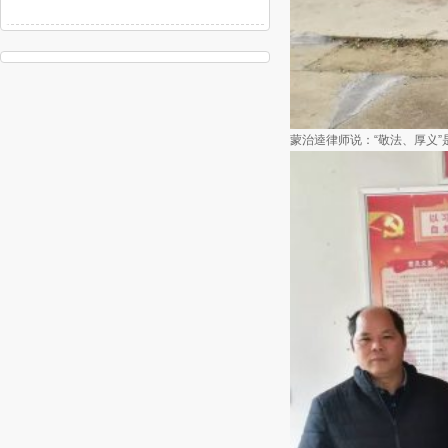
蒙治逵律师说：“敬法、厚义