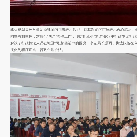
李运成副局长对蒙治逵律师的到来表示欢迎，对其精彩的讲座表示衷心感谢。
的熟悉和掌握，对规范“两违”整治工作，预防和减少“两违”整治中行政争议和
解决了行政执法人员在城区“两违”整治中的困惑。李副局长强调，执法队伍在
实做到程序正当、行政合理合法。