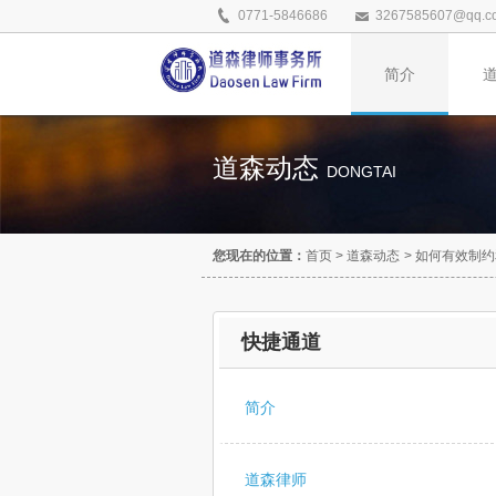
0771-5846686
3267585607@qq.c
简介
道森动态
DONGTAI
您现在的位置：
首页
>
道森动态
>
如何有效制约
快捷通道
简介
道森律师