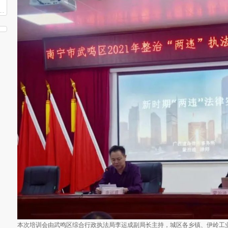
本次培训会由武鸣区综合行政执法局李运成副局长主持，城区各乡镇、伊岭工业