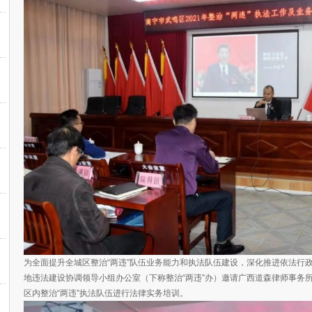
为全面提升全城区整治“两违”队伍业务能力和执法队伍建设，深化推进依法行政，
地违法建设协调领导小组办公室（下称整治“两违”办）邀请广西道森律师事务
区内整治“两违”执法队伍进行法律实务培训。