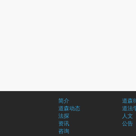
简介
道森
道森动态
道法
法探
人文
资讯
公告
咨询