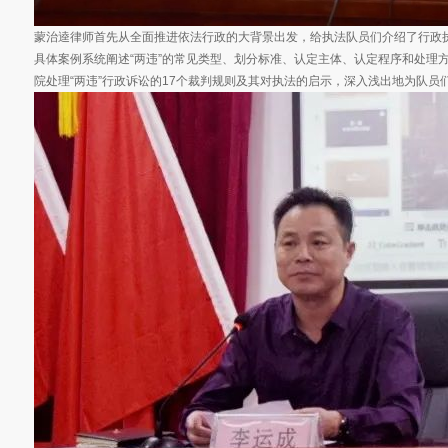
蒙治逵律师首先从全面推进依法行政的大背景出发，给执法队员们介绍了行政
具体案例系统阐述“两违”的常见类型、划分标准、认定主体、认定程序和处理
院处理“两违”行政诉讼的17个裁判规则及其对执法的启示，深入浅出地为队员