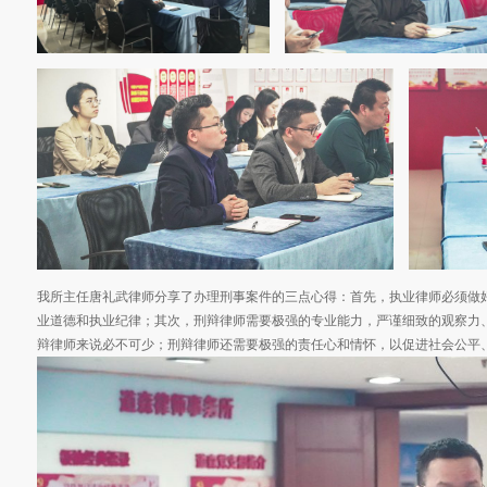
我所主任唐礼武律师分享了办理刑事案件的三点心得：首先，执业律师必须做
业道德和执业纪律；其次，刑辩律师需要极强的专业能力，严谨细致的观察力
辩律师来说必不可少；刑辩律师还需要极强的责任心和情怀，以促进社会公平