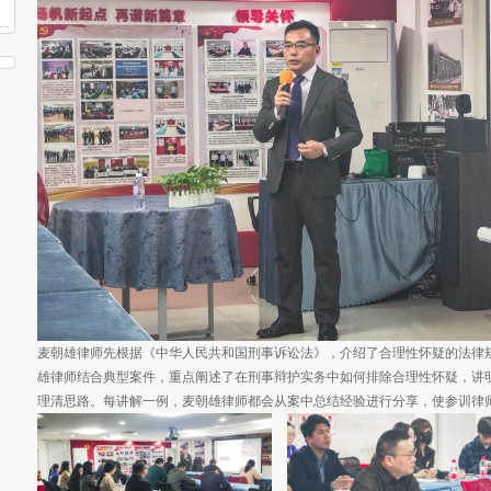
麦朝雄律师先根据《中华人民共和国刑事诉讼法》，介绍了合理性怀疑的法律
雄律师结合典型案件，重点阐述了在刑事辩护实务中如何排除合理性怀疑，讲
理清思路。每讲解一例，麦朝雄律师都会从案中总结经验进行分享，使参训律