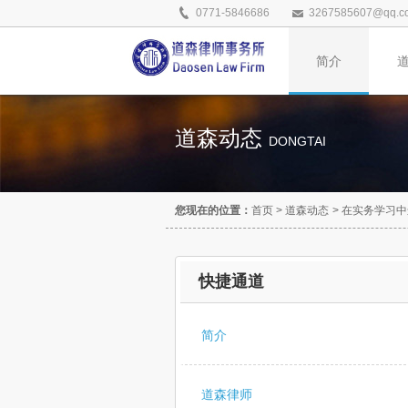
0771-5846686
3267585607@qq.c
简介
道森动态
DONGTAI
您现在的位置：
首页
>
道森动态
>
在实务学习中
快捷通道
简介
道森律师