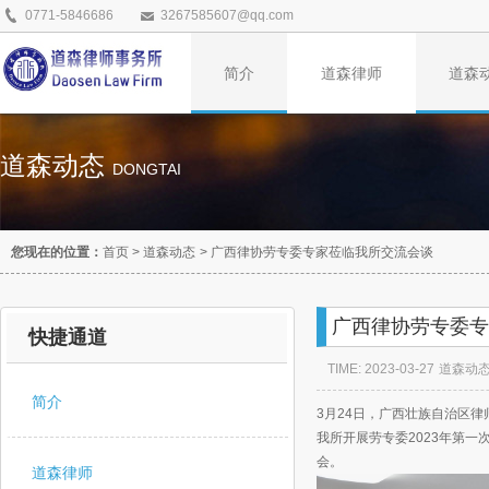
0771-5846686
3267585607@qq.com
简介
道森律师
道森
道森动态
DONGTAI
您现在的位置：
首页
>
道森动态
>
广西律协劳专委专家莅临我所交流会谈
广西律协劳专委专
快捷通道
TIME: 2023-03-27
道森动
简介
3月24日，广西壮族自治区
我所开展劳专委2023年第
会。
道森律师