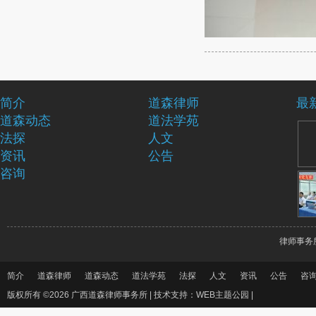
简介
道森律师
最
道森动态
道法学苑
法探
人文
资讯
公告
咨询
律师事务
简介
道森律师
道森动态
道法学苑
法探
人文
资讯
公告
咨
版权所有 ©2026 广西道森律师事务所 |
技术支持：WEB主题公园
|