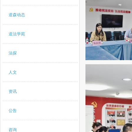
道森动态
道法学苑
法探
人文
资讯
公告
咨询