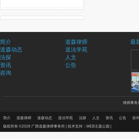
简介
道森律师
最
道森动态
道法学苑
法探
人文
资讯
公告
咨询
律师事务
简介
道森律师
道森动态
道法学苑
法探
人文
资讯
公告
咨
版权所有 ©2026 广西道森律师事务所 |
技术支持：WEB主题公园
|