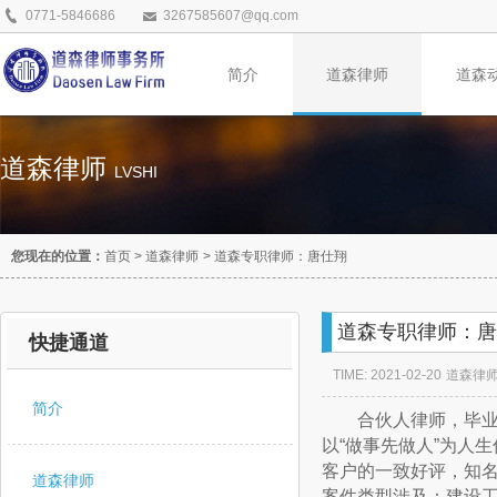
0771-5846686
3267585607@qq.com
简介
道森律师
道森
道森律师
LVSHI
您现在的位置：
首页
>
道森律师
>
道森专职律师：唐仕翔
道森专职律师：唐
快捷通道
TIME: 2021-02-20
道森律
简介
合伙人律师，毕业于
以“做事先做人”为人
客户的一致好评，知
道森律师
案件类型涉及：建设