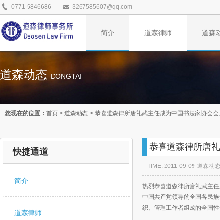
0771-5846686
3267585607@qq.com
简介
道森律师
道森
道森动态
DONGTAI
您现在的位置：
首页
>
道森动态
>
恭喜道森律所唐礼武主任成为中国书法家协会会
恭喜道森律所唐礼
快捷通道
TIME: 2011-09-09
道森动
简介
热烈恭喜道森律所唐礼武主任成为中
中国共产党领导的全国各民族
织、管理工作者组成的全国性
道森律师