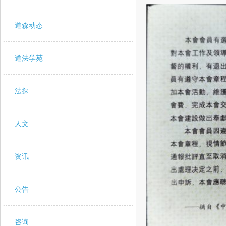
道森动态
道法学苑
法探
人文
资讯
公告
咨询