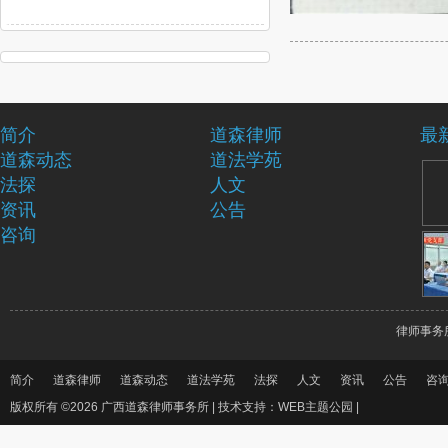
简介
道森律师
最
道森动态
道法学苑
法探
人文
资讯
公告
咨询
律师事务
简介
道森律师
道森动态
道法学苑
法探
人文
资讯
公告
咨
版权所有 ©2026 广西道森律师事务所 |
技术支持：WEB主题公园
|