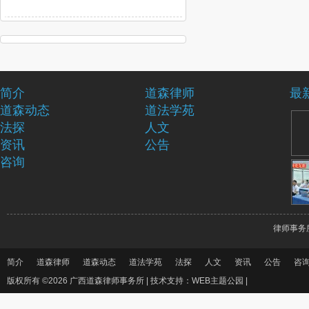
简介
道森律师
最
道森动态
道法学苑
法探
人文
资讯
公告
咨询
律师事务
简介
道森律师
道森动态
道法学苑
法探
人文
资讯
公告
咨
版权所有 ©2026 广西道森律师事务所 |
技术支持：WEB主题公园
|