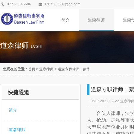
0771-5846686
3267585607@qq.com
简介
道森律师
道森
道森律师
LVSHI
您现在的位置：
首页
>
道森律师
>
道森专职律师：蒙华
道森专职律师：蒙
快捷通道
TIME: 2021-02-22
道森律
简介
合伙人律师，法学本
人、抢劫、走私等重大
大型房地产企业并同
道森律师
供法律服务；成功办