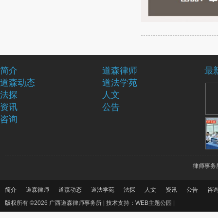
简介
道森律师
最
道森动态
道法学苑
法探
人文
资讯
公告
咨询
律师事务
简介
道森律师
道森动态
道法学苑
法探
人文
资讯
公告
咨
版权所有 ©2026 广西道森律师事务所 |
技术支持：WEB主题公园
|