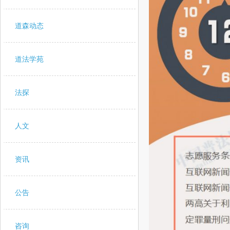
道森动态
道法学苑
法探
人文
资讯
公告
咨询