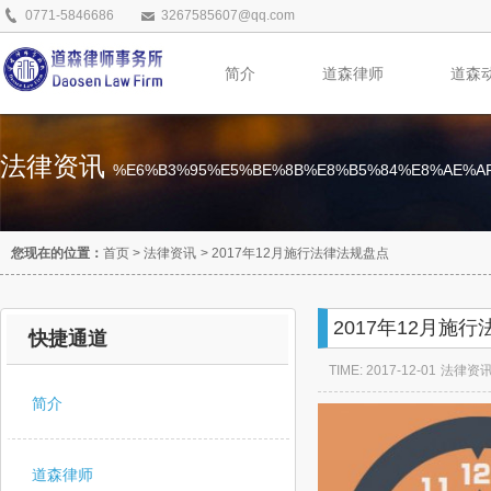
0771-5846686
3267585607@qq.com
简介
道森律师
道森
法律资讯
%E6%B3%95%E5%BE%8B%E8%B5%84%E8%AE%A
您现在的位置：
首页
>
法律资讯
>
2017年12月施行法律法规盘点
2017年12月施
快捷通道
TIME: 2017-12-01
法律资
简介
道森律师