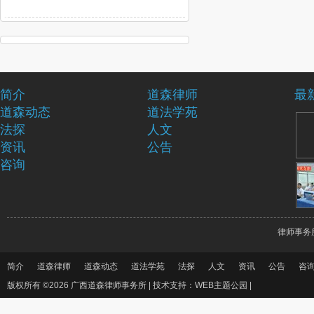
简介
道森律师
最
道森动态
道法学苑
法探
人文
资讯
公告
咨询
律师事务
简介
道森律师
道森动态
道法学苑
法探
人文
资讯
公告
咨
版权所有 ©2026 广西道森律师事务所 |
技术支持：WEB主题公园
|