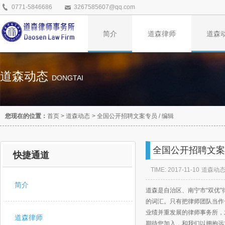
0771-5846686
3267585607@qq.com
简介
道森律师
道森
道森动态
DONGTAI
您现在的位置：
首页
>
道森动态
>
全国公开招聘文案专员 / 编辑
全国公开招聘文案专
快捷通道
TIME: 2017-11-10
道森动
简介
道森是自治区、南宁市“双优
的词汇。只有把律师团队当作
业绩并重发展的律师事务所，
道森律师
期待您加入，和我们以拥抱远